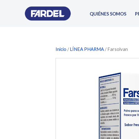
Ir
al
QUIÉNES SOMOS
P
contenido
Inicio
/
LÍNEA PHARMA
/ Farsolvan