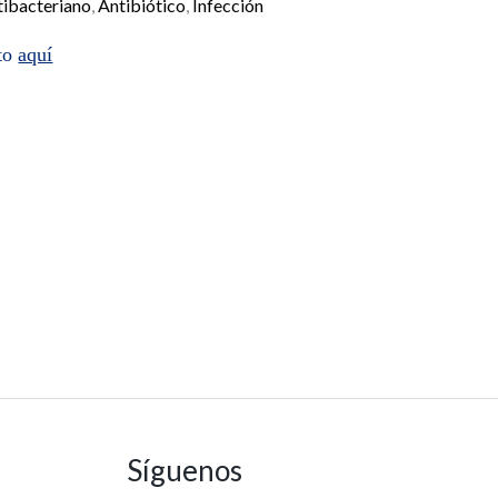
tibacteriano
,
Antibiótico
,
Infección
cto
aquí
Síguenos