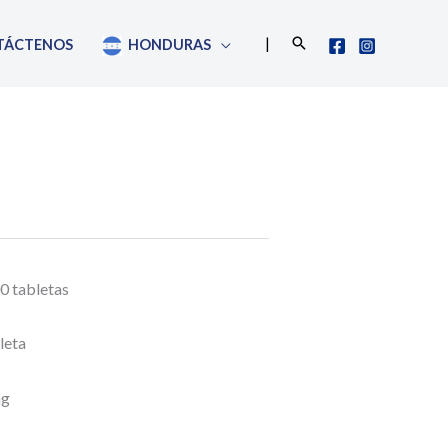
Buscar
|
TÁCTENOS
HONDURAS
0 tabletas
leta
mg