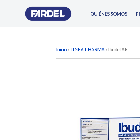
Ir
al
QUIÉNES SOMOS
P
contenido
Inicio
/
LÍNEA PHARMA
/ Ibudel AR