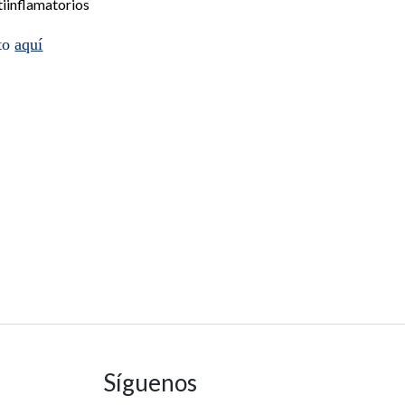
iinflamatorios
cto
aquí
Síguenos