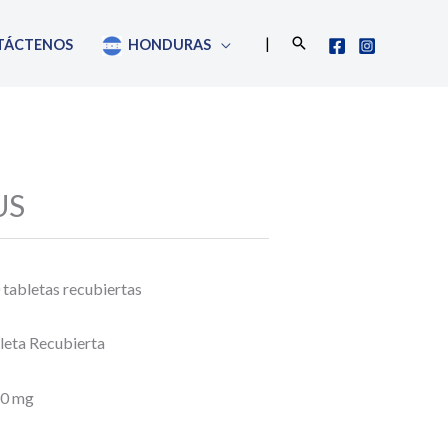
Buscar
|
TÁCTENOS
HONDURAS
US
 tabletas recubiertas
leta Recubierta
50 mg