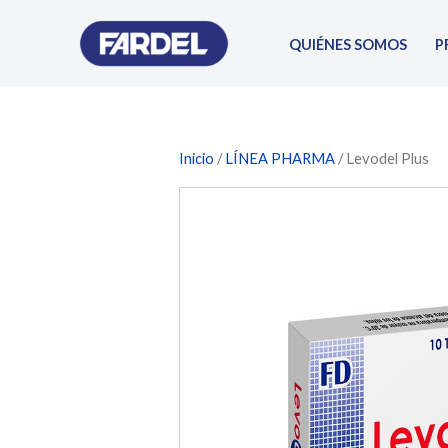
Ir
al
QUIÉNES SOMOS
P
contenido
Inicio
/
LÍNEA PHARMA
/ Levodel Plus